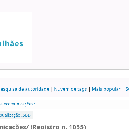
esquisa de autoridade
Nuvem de tags
Mais popular
S
 Telecomunicações/
isualização ISBD
icações/ (Registro n. 1055)