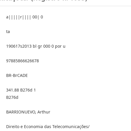
a|||||r|||| 00| 0
ta
190617s2013 bl gr 000 0 por u
97885866626678
BR-BrCADE
341.88 B276d 1
B276d
BARRIONUEVO, Arthur
Direito e Economia das Telecomunicações/