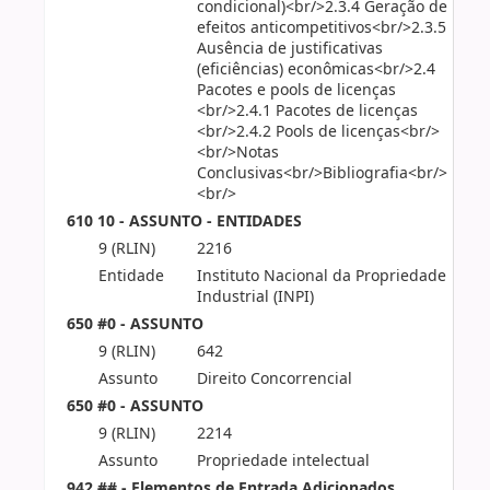
condicional)<br/>2.3.4 Geração de
efeitos anticompetitivos<br/>2.3.5
Ausência de justificativas
(eficiências) econômicas<br/>2.4
Pacotes e pools de licenças
<br/>2.4.1 Pacotes de licenças
<br/>2.4.2 Pools de licenças<br/>
<br/>Notas
Conclusivas<br/>Bibliografia<br/>
<br/>
610 10 - ASSUNTO - ENTIDADES
9 (RLIN)
2216
Entidade
Instituto Nacional da Propriedade
Industrial (INPI)
650 #0 - ASSUNTO
9 (RLIN)
642
Assunto
Direito Concorrencial
650 #0 - ASSUNTO
9 (RLIN)
2214
Assunto
Propriedade intelectual
942 ## - Elementos de Entrada Adicionados