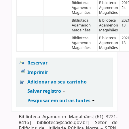
Biblioteca
Biblioteca
2019
Agamenon
Agamenon
24
Magalhães
Magalhães
Biblioteca
Biblioteca
2021
Agamenon
Agamenon
13
Magalhães
Magalhães
Biblioteca
Biblioteca
2021
Agamenon
Agamenon
13
Magalhães
Magalhães
Reservar
Imprimir
Adicionar ao seu carrinho
Salvar registro
Pesquisar em outras fontes
Biblioteca Agamenon Magalhães|(61) 3221-
8416| biblioteca@cade.gov.br| Setor de
Edifícios de Utilidade Pública Norte – SEPN,