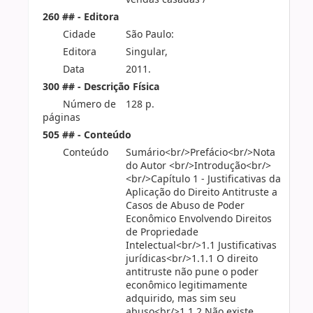
260 ## - Editora
Cidade
São Paulo:
Editora
Singular,
Data
2011.
300 ## - Descrição Física
Número de
128 p.
páginas
505 ## - Conteúdo
Conteúdo
Sumário<br/>Prefácio<br/>Nota
do Autor <br/>Introdução<br/>
<br/>Capítulo 1 - Justificativas da
Aplicação do Direito Antitruste a
Casos de Abuso de Poder
Econômico Envolvendo Direitos
de Propriedade
Intelectual<br/>1.1 Justificativas
jurídicas<br/>1.1.1 O direito
antitruste não pune o poder
econômico legitimamente
adquirido, mas sim seu
abuso<br/>1.1.2 Não existe