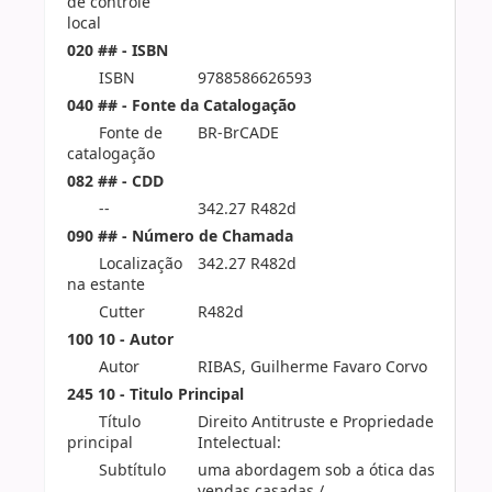
de controle
local
020 ## - ISBN
ISBN
9788586626593
040 ## - Fonte da Catalogação
Fonte de
BR-BrCADE
catalogação
082 ## - CDD
--
342.27 R482d
090 ## - Número de Chamada
Localização
342.27 R482d
na estante
Cutter
R482d
100 10 - Autor
Autor
RIBAS, Guilherme Favaro Corvo
245 10 - Titulo Principal
Título
Direito Antitruste e Propriedade
principal
Intelectual:
Subtítulo
uma abordagem sob a ótica das
vendas casadas /