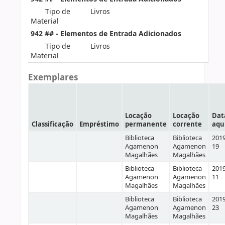
Tipo de
Livros
Material
942 ## - Elementos de Entrada Adicionados
Tipo de
Livros
Material
Exemplares
Locação
Locação
Dat
Classificação
Empréstimo
permanente
corrente
aqu
Biblioteca
Biblioteca
2019
Agamenon
Agamenon
19
Magalhães
Magalhães
Biblioteca
Biblioteca
2019
Agamenon
Agamenon
11
Magalhães
Magalhães
Biblioteca
Biblioteca
2019
Agamenon
Agamenon
23
Magalhães
Magalhães