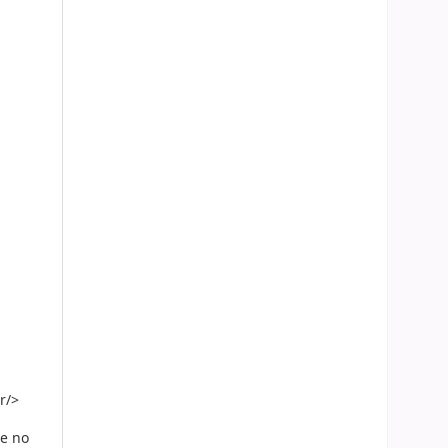
r/>
te no