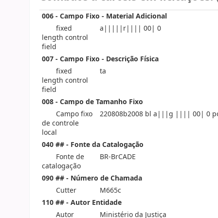
006 - Campo Fixo - Material Adicional
fixed
a|||||r|||| 00| 0
length control
field
007 - Campo Fixo - Descrição Física
fixed
ta
length control
field
008 - Campo de Tamanho Fixo
Campo fixo
220808b2008 bl a|||g |||| 00| 0 p
de controle
local
040 ## - Fonte da Catalogação
Fonte de
BR-BrCADE
catalogação
090 ## - Número de Chamada
Cutter
M665c
110 ## - Autor Entidade
Autor
Ministério da Justiça