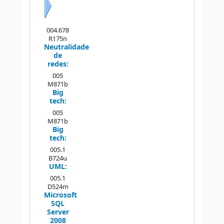
Próximo
004.678
R175n
Neutralidade
de
redes:
005
M871b
Big
tech:
005
M871b
Big
tech:
005.1
B724u
UML:
005.1
D524m
Microsoft
SQL
Server
2008