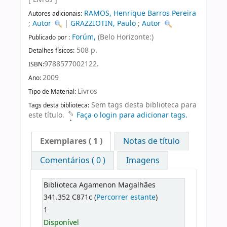
RAMOS, Henrique Barros Pereira
Autores adicionais:
;
Autor
|
GRAZZIOTIN, Paulo
;
Autor
Forúm,
(Belo Horizonte:)
Publicado por :
508 p.
Detalhes físicos:
9788577002122.
ISBN:
2009
Ano:
Livros
Tipo de Material:
Sem tags desta biblioteca para
Tags desta biblioteca:
este título.
Faça o login para adicionar tags.
Exemplares
( 1 )
Notas de título
Comentários ( 0 )
Imagens
Biblioteca Agamenon Magalhães
341.352 C871c (
Percorrer estante
)
1
Disponível