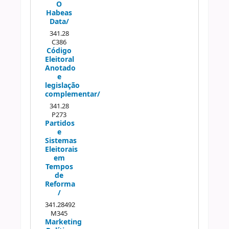
O
Habeas
Data/
341.28
C386
Código
Eleitoral
Anotado
e
legislação
complementar/
341.28
P273
Partidos
e
Sistemas
Eleitorais
em
Tempos
de
Reforma
/
341.28492
M345
Marketing