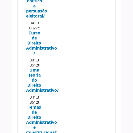
Político
e
persuasão
eleitoral/
341.3
B327c
Curso
de
Direito
Administrativo
/
341.3
B612t
Uma
Teoria
do
Direito
Administrativo/
341.3
B612t
Temas
de
Direito
Administrativo
e
Constitucional: