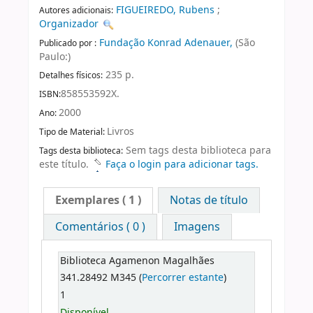
FIGUEIREDO, Rubens
;
Autores adicionais:
Organizador
Fundação Konrad Adenauer,
(São
Publicado por :
Paulo:)
235 p.
Detalhes físicos:
858553592X.
ISBN:
2000
Ano:
Livros
Tipo de Material:
Sem tags desta biblioteca para
Tags desta biblioteca:
este título.
Faça o login para adicionar tags.
Exemplares
( 1 )
Notas de título
Comentários ( 0 )
Imagens
Biblioteca Agamenon Magalhães
341.28492 M345 (
Percorrer estante
)
1
Disponível