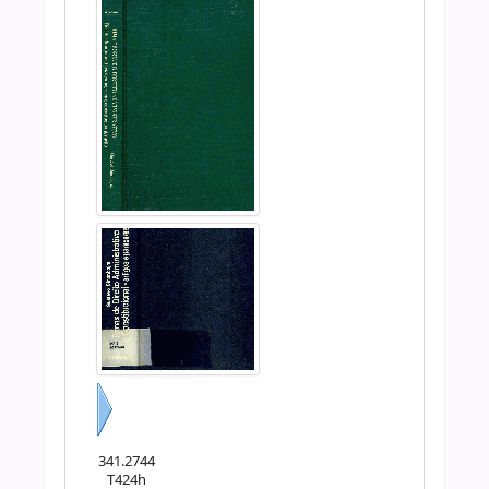
Próximo
341.2744
T424h