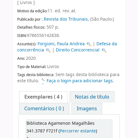
[ Livros ]
11. ed. rev. at.
Motivo da edição:
Revista dos Tribunais,
(São Paulo:)
Publicado por :
507 p.
Detalhes físicos:
9786556142838.
ISBN:
Forgioni, Paula Andrea
|
Defesa da
Assunto(s):
concorrência
|
Direito Concorrencial
2020
Ano:
Livros
Tipo de Material:
Sem tags desta biblioteca para
Tags desta biblioteca:
este título.
Faça o login para adicionar tags.
Exemplares
( 4 )
Notas de título
Comentários ( 0 )
Imagens
Biblioteca Agamenon Magalhães
341.3787 F721f (
Percorrer estante
)