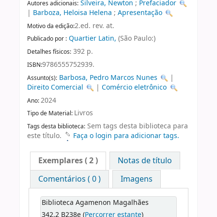
Silveira, Newton
;
Prefaciador
Autores adicionais:
|
Barboza, Heloisa Helena
;
Apresentação
2.ed. rev. at.
Motivo da edição:
Quartier Latin,
(São Paulo:)
Publicado por :
392 p.
Detalhes físicos:
9786555752939.
ISBN:
Barbosa, Pedro Marcos Nunes
|
Assunto(s):
Direito Comercial
|
Comércio eletrônico
2024
Ano:
Livros
Tipo de Material:
Sem tags desta biblioteca para
Tags desta biblioteca:
este título.
Faça o login para adicionar tags.
Exemplares
( 2 )
Notas de título
Comentários ( 0 )
Imagens
Biblioteca Agamenon Magalhães
342.2 B238e (
Percorrer estante
)