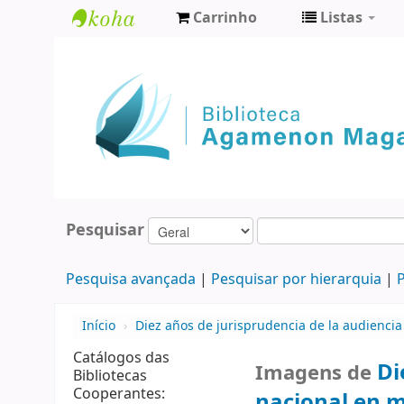
Carrinho
Listas
Biblioteca
Agamenon
Magalhães
Pesquisar
Pesquisa avançada
Pesquisar por hierarquia
P
Início
›
Diez años de jurisprudencia de la audienci
Catálogos das
Di
Imagens de
Bibliotecas
Cooperantes:
nacional en m