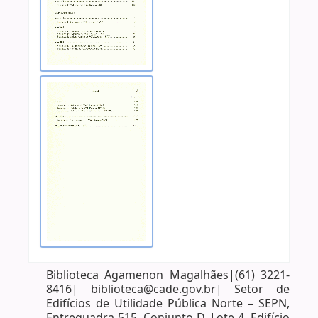
Biblioteca Agamenon Magalhães|(61) 3221-
8416| biblioteca@cade.gov.br| Setor de
Edifícios de Utilidade Pública Norte – SEPN,
Entrequadra 515, Conjunto D, Lote 4, Edifício