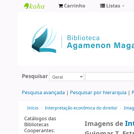
Carrinho
Listas
Biblioteca
Agamenon
Magalhães
Pesquisar
Pesquisa avançada
Pesquisar por hierarquia
P
Início
›
Interpretação econômica do direito/
›
Imag
Catálogos das
In
Imagens de
Bibliotecas
Cooperantes:
Guiomar T. Est