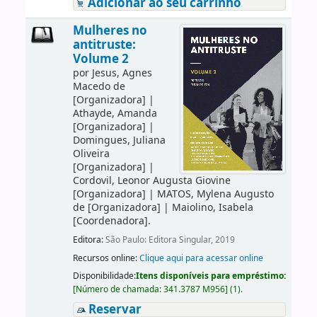
Adicionar ao seu carrinho
Mulheres no
antitruste:
Volume 2
por
Jesus, Agnes
Macedo de
[Organizadora]
|
Athayde, Amanda
[Organizadora]
|
Domingues, Juliana
Oliveira
[Organizadora]
|
Cordovil, Leonor Augusta Giovine
[Organizadora]
|
MATOS, Mylena Augusto
de
[Organizadora]
|
Maiolino, Isabela
[Coordenadora]
.
Editora:
São Paulo: Editora Singular, 2019
Recursos online:
Clique aqui para acessar online
Disponibilidade:
Itens disponíveis para empréstimo:
[
Número de chamada:
341.3787 M956
]
(1).
Reservar