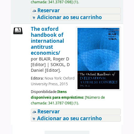
chamada:
341.3787 O98
]
(1).
Reservar
Adicionar ao seu carrinho
The oxford
handbook of
international
antitrust
economics/
por
BLAIR, Roger D
[Editor]
|
SOKOL, D
Daniel
[Editor]
.
Editora:
Nova York: Oxford
University Press, 2015
Disponibilidade:
Itens
disponíveis para empréstimo:
[
Número de
chamada:
341.3787 O98
]
(1).
Reservar
Adicionar ao seu carrinho