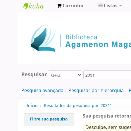
Carrinho
Listas
Biblioteca
Agamenon
Magalhães
Pesquisar
Pesquisa avançada
Pesquisar por hierarquia
P
Início
›
Resultados da pesquisa por '2031'
Sua pesquisa retorno
Filtre sua pesquisa
Desculpe, sem suges