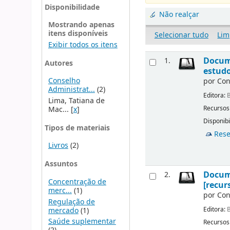
Disponibilidade
Não realçar
Mostrando apenas
itens disponíveis
Selecionar tudo
Lim
Exibir todos os itens
Docume
1.
Autores
estudo
Conselho
por
Con
Administrat...
(2)
Editora:
B
Lima, Tatiana de
Recursos
Mac...
[
x
]
Disponibi
Tipos de materiais
Rese
Livros
(2)
Assuntos
Docume
2.
Concentração de
[recur
merc...
(1)
por
Con
Regulação de
Editora:
B
mercado
(1)
Saúde suplementar
Recursos