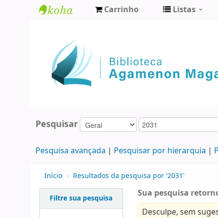
Carrinho
Listas
Biblioteca
Agamenon
Magalhães
Pesquisar
Pesquisa avançada
Pesquisar por hierarquia
P
Início
›
Resultados da pesquisa por '2031'
Sua pesquisa retorno
Filtre sua pesquisa
Desculpe, sem suges