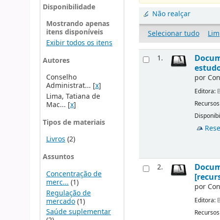
Disponibilidade
Não realçar
Mostrando apenas
itens disponíveis
Selecionar tudo
Lim
Exibir todos os itens
Docume
1.
Autores
estudo
Conselho
por
Con
Administrat...
[
x
]
Editora:
B
Lima, Tatiana de
Recursos
Mac...
[
x
]
Disponibi
Tipos de materiais
Rese
Livros
(2)
Assuntos
Docume
2.
Concentração de
[recur
merc...
(1)
por
Con
Regulação de
Editora:
B
mercado
(1)
Saúde suplementar
Recursos