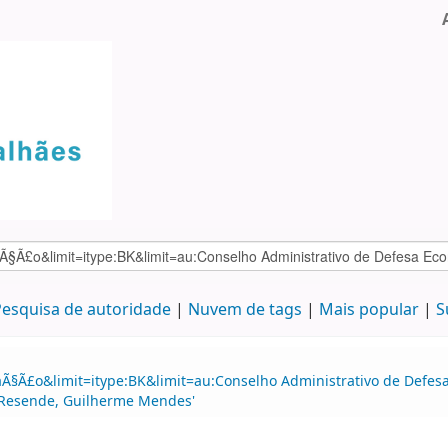
esquisa de autoridade
Nuvem de tags
Mais popular
S
laÃ§Ã£o&limit=itype:BK&limit=au:Conselho Administrativo de Defe
:Resende, Guilherme Mendes'