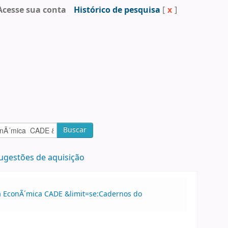
Acesse sua conta
Histórico de pesquisa
[
x
]
Buscar
ugestões de aquisição
sa EconÃ´mica CADE &limit=se:Cadernos do