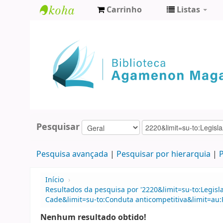
Carrinho
Listas
Biblioteca
Agamenon
Magalhães
Pesquisar
Pesquisa avançada
Pesquisar por hierarquia
P
Início
›
Resultados da pesquisa por '2220&limit=su-to:Legis
Cade&limit=su-to:Conduta anticompetitiva&limit=au
Nenhum resultado obtido!