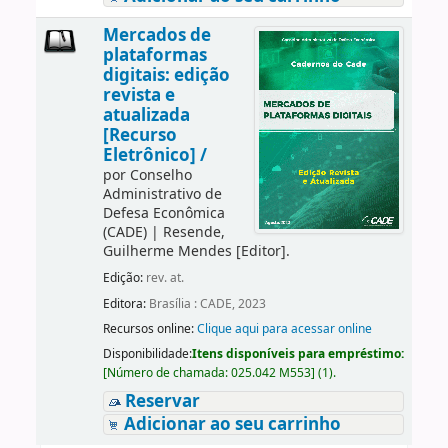
Mercados de
plataformas
digitais: edição
revista e
atualizada
[Recurso
Eletrônico] /
por
Conselho
Administrativo de
Defesa Econômica
(CADE)
|
Resende,
Guilherme Mendes
[Editor]
.
Edição:
rev. at.
Editora:
Brasília : CADE, 2023
Recursos online:
Clique aqui para acessar online
Disponibilidade:
Itens disponíveis para empréstimo:
[
Número de chamada:
025.042 M553
]
(1).
Reservar
Adicionar ao seu carrinho