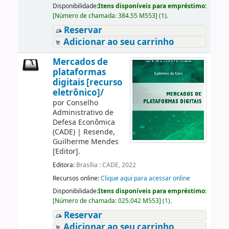
Disponibilidade:
Itens disponíveis para empréstimo:
[
Número de chamada:
384.55 M553
]
(1).
Reservar
Adicionar ao seu carrinho
Mercados de
plataformas
digitais [recurso
eletrônico]/
por
Conselho
Administrativo de
Defesa Econômica
(CADE)
|
Resende,
Guilherme Mendes
[Editor]
.
Editora:
Brasília : CADE, 2022
Recursos online:
Clique aqui para acessar online
Disponibilidade:
Itens disponíveis para empréstimo:
[
Número de chamada:
025.042 M553
]
(1).
Reservar
Adicionar ao seu carrinho