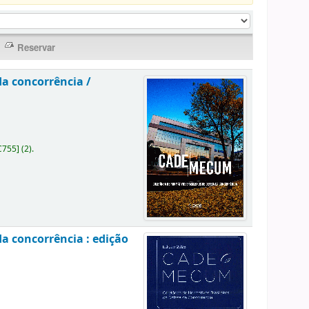
da concorrência /
C755
]
(2).
a concorrência : edição