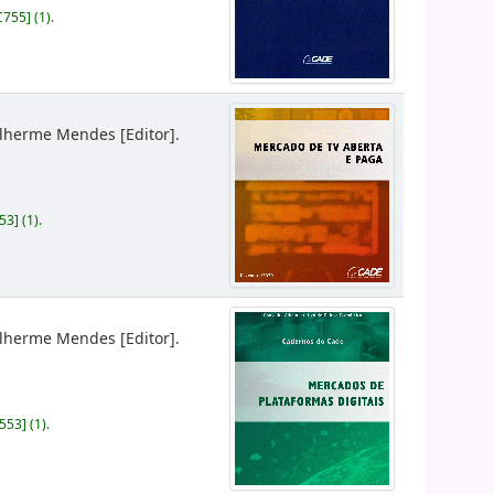
C755
]
(1).
ilherme Mendes
[Editor]
.
53
]
(1).
ilherme Mendes
[Editor]
.
M553
]
(1).