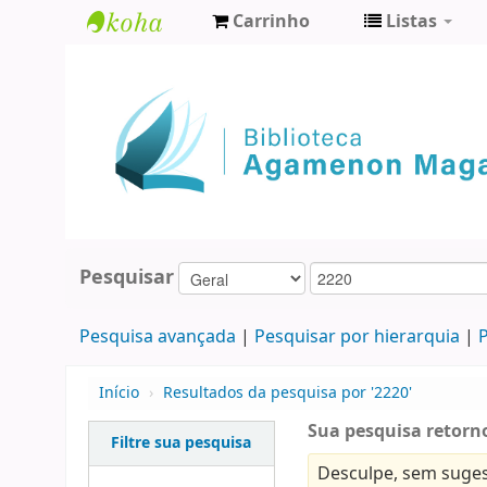
Carrinho
Listas
Biblioteca
Agamenon
Magalhães
Pesquisar
Pesquisa avançada
Pesquisar por hierarquia
P
Início
›
Resultados da pesquisa por '2220'
Sua pesquisa retorno
Filtre sua pesquisa
Desculpe, sem suges