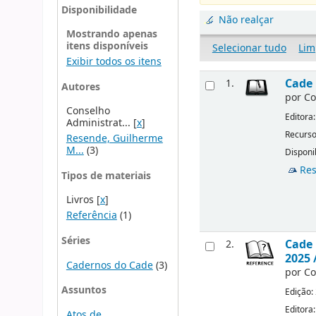
Disponibilidade
Não realçar
Mostrando apenas
itens disponíveis
Selecionar tudo
Lim
Exibir todos os itens
Cade 
1.
Autores
por
Co
Conselho
Editora
Administrat...
[
x
]
Recurso
Resende, Guilherme
M...
(3)
Disponi
Res
Tipos de materiais
Livros
[
x
]
Referência
(1)
Séries
Cade 
2.
2025 
Cadernos do Cade
(3)
por
Co
Assuntos
Edição:
Editora
Atos de