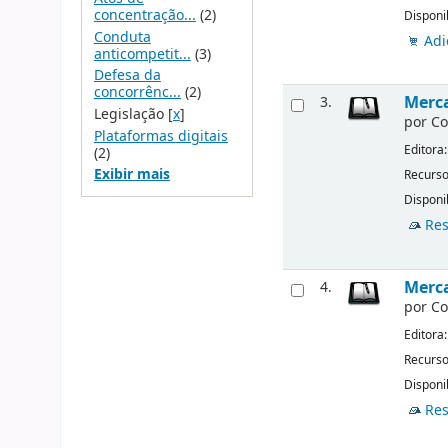
concentração...
(2)
Disponi
Conduta
Adi
anticompetit...
(3)
Defesa da
concorrênc...
(2)
Merca
3.
Legislação
[
x
]
por
Co
Plataformas digitais
Editora
(2)
Exibir mais
Recurso
Disponi
Res
Merca
4.
por
Co
Editora
Recurso
Disponi
Res