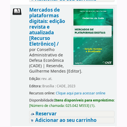
Mercados de
plataformas
digitais: edição
revista e
atualizada
[Recurso
Eletrônico] /
por
Conselho
Administrativo de
Defesa Econômica
(CADE)
|
Resende,
Guilherme Mendes
[Editor]
.
Edição:
rev. at.
Editora:
Brasília : CADE, 2023
Recursos online:
Clique aqui para acessar online
Disponibilidade:
Itens disponíveis para empréstimo:
[
Número de chamada:
025.042 M553
]
(1).
Reservar
Adicionar ao seu carrinho