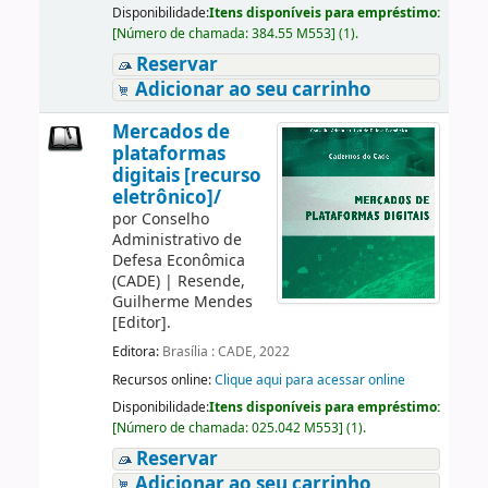
Disponibilidade:
Itens disponíveis para empréstimo:
[
Número de chamada:
384.55 M553
]
(1).
Reservar
Adicionar ao seu carrinho
Mercados de
plataformas
digitais [recurso
eletrônico]/
por
Conselho
Administrativo de
Defesa Econômica
(CADE)
|
Resende,
Guilherme Mendes
[Editor]
.
Editora:
Brasília : CADE, 2022
Recursos online:
Clique aqui para acessar online
Disponibilidade:
Itens disponíveis para empréstimo:
[
Número de chamada:
025.042 M553
]
(1).
Reservar
Adicionar ao seu carrinho