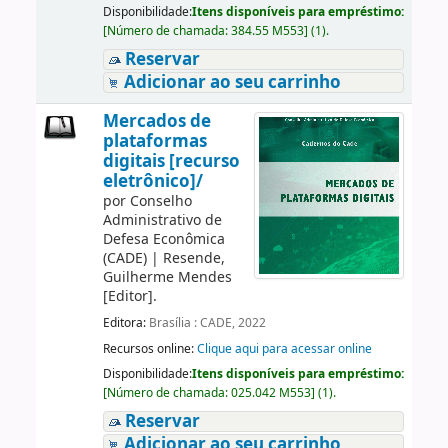
Disponibilidade:
Itens disponíveis para empréstimo:
[
Número de chamada:
384.55 M553
]
(1).
Reservar
Adicionar ao seu carrinho
Mercados de
plataformas
digitais [recurso
eletrônico]/
por
Conselho
Administrativo de
Defesa Econômica
(CADE)
|
Resende,
Guilherme Mendes
[Editor]
.
Editora:
Brasília : CADE, 2022
Recursos online:
Clique aqui para acessar online
Disponibilidade:
Itens disponíveis para empréstimo:
[
Número de chamada:
025.042 M553
]
(1).
Reservar
Adicionar ao seu carrinho