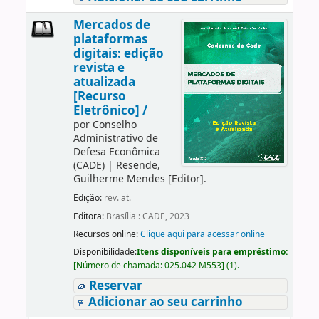
Mercados de
plataformas
digitais: edição
revista e
atualizada
[Recurso
Eletrônico] /
por
Conselho
Administrativo de
Defesa Econômica
(CADE)
|
Resende,
Guilherme Mendes
[Editor]
.
Edição:
rev. at.
Editora:
Brasília : CADE, 2023
Recursos online:
Clique aqui para acessar online
Disponibilidade:
Itens disponíveis para empréstimo:
[
Número de chamada:
025.042 M553
]
(1).
Reservar
Adicionar ao seu carrinho