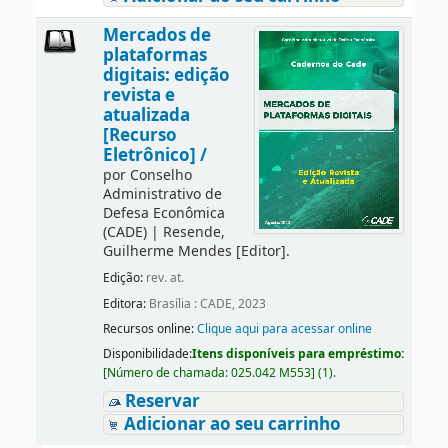
Mercados de
plataformas
digitais: edição
revista e
atualizada
[Recurso
Eletrônico] /
por
Conselho
Administrativo de
Defesa Econômica
(CADE)
|
Resende,
Guilherme Mendes
[Editor]
.
Edição:
rev. at.
Editora:
Brasília : CADE, 2023
Recursos online:
Clique aqui para acessar online
Disponibilidade:
Itens disponíveis para empréstimo:
[
Número de chamada:
025.042 M553
]
(1).
Reservar
Adicionar ao seu carrinho