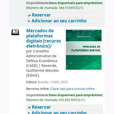
Disponibilidade:
Itens disponíveis para empréstimo:
[
Número de chamada:
384.55 M553
]
(1).
Reservar
Adicionar ao seu carrinho
Mercados de
plataformas
digitais [recurso
eletrônico]/
por
Conselho
Administrativo de
Defesa Econômica
(CADE)
|
Resende,
Guilherme Mendes
[Editor]
.
Editora:
Brasília : CADE, 2022
Recursos online:
Clique aqui para acessar online
Disponibilidade:
Itens disponíveis para empréstimo:
[
Número de chamada:
025.042 M553
]
(1).
Reservar
Adicionar ao seu carrinho