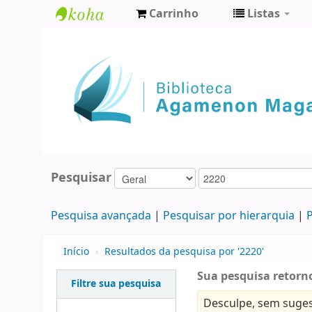
Carrinho
Listas
Biblioteca
Agamenon
Magalhães
Pesquisar
Pesquisa avançada
Pesquisar por hierarquia
P
Início
›
Resultados da pesquisa por '2220'
Sua pesquisa retorno
Filtre sua pesquisa
Desculpe, sem suges