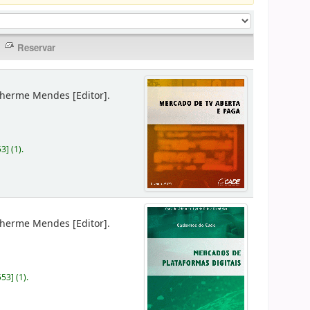
lherme Mendes
[Editor]
.
53
]
(1).
lherme Mendes
[Editor]
.
553
]
(1).