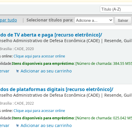
par tudo
|
Selecionar títulos para:
do de TV aberta e paga [recurso eletrônico]/
nselho Administrativo de Defesa Econômica (CADE)
|
Resende, Gui
Brasília : CADE, 2020
 online:
Clique aqui para acessar online
ilidade:
Itens disponíveis para empréstimo:
[
Número de chamada:
384.55 M5
ervar
Adicionar ao seu carrinho
dos de plataformas digitais [recurso eletrônico]/
nselho Administrativo de Defesa Econômica (CADE)
|
Resende, Gui
Brasília : CADE, 2022
 online:
Clique aqui para acessar online
ilidade:
Itens disponíveis para empréstimo:
[
Número de chamada:
025.042 M
ervar
Adicionar ao seu carrinho