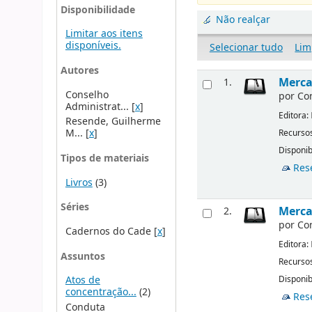
Disponibilidade
Não realçar
Limitar aos itens
disponíveis.
Selecionar tudo
Lim
Autores
Merca
1.
Conselho
por
Co
Administrat...
[
x
]
Editora:
Resende, Guilherme
M...
[
x
]
Recursos
Disponib
Tipos de materiais
Res
Livros
(3)
Séries
Merca
2.
por
Co
Cadernos do Cade
[
x
]
Editora:
Assuntos
Recursos
Disponib
Atos de
concentração...
(2)
Res
Conduta