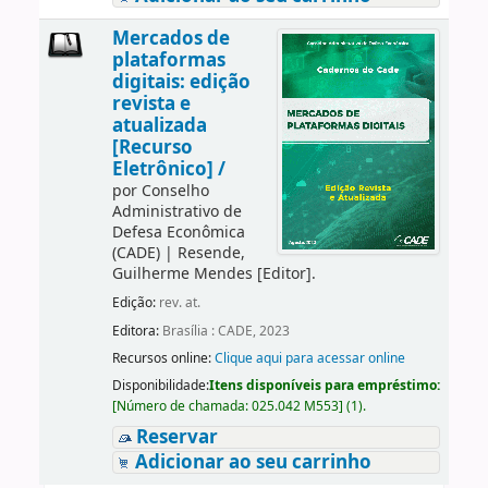
Mercados de
plataformas
digitais: edição
revista e
atualizada
[Recurso
Eletrônico] /
por
Conselho
Administrativo de
Defesa Econômica
(CADE)
|
Resende,
Guilherme Mendes
[Editor]
.
Edição:
rev. at.
Editora:
Brasília : CADE, 2023
Recursos online:
Clique aqui para acessar online
Disponibilidade:
Itens disponíveis para empréstimo:
[
Número de chamada:
025.042 M553
]
(1).
Reservar
Adicionar ao seu carrinho