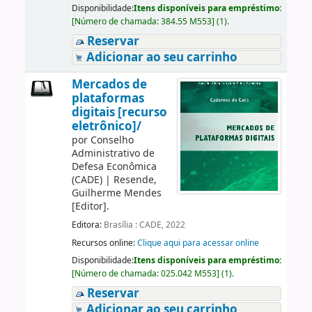
Disponibilidade:
Itens disponíveis para empréstimo:
[
Número de chamada:
384.55 M553
]
(1).
Reservar
Adicionar ao seu carrinho
Mercados de
plataformas
digitais [recurso
eletrônico]/
por
Conselho
Administrativo de
Defesa Econômica
(CADE)
|
Resende,
Guilherme Mendes
[Editor]
.
Editora:
Brasília : CADE, 2022
Recursos online:
Clique aqui para acessar online
Disponibilidade:
Itens disponíveis para empréstimo:
[
Número de chamada:
025.042 M553
]
(1).
Reservar
Adicionar ao seu carrinho