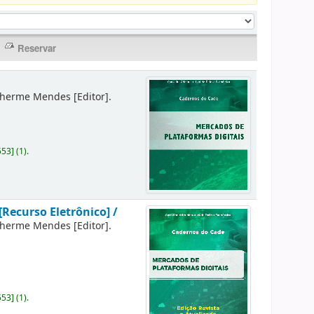
lherme Mendes
[Editor]
.
553
]
(1).
[Recurso Eletrônico] /
lherme Mendes
[Editor]
.
553
]
(1).