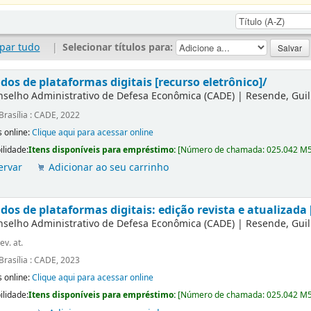
par tudo
|
Selecionar títulos para:
dos de plataformas digitais [recurso eletrônico]/
nselho Administrativo de Defesa Econômica (CADE)
|
Resende, Gui
Brasília : CADE, 2022
 online:
Clique aqui para acessar online
ilidade:
Itens disponíveis para empréstimo:
[
Número de chamada:
025.042 M
ervar
Adicionar ao seu carrinho
os de plataformas digitais: edição revista e atualizada 
nselho Administrativo de Defesa Econômica (CADE)
|
Resende, Gui
ev. at.
Brasília : CADE, 2023
 online:
Clique aqui para acessar online
ilidade:
Itens disponíveis para empréstimo:
[
Número de chamada:
025.042 M