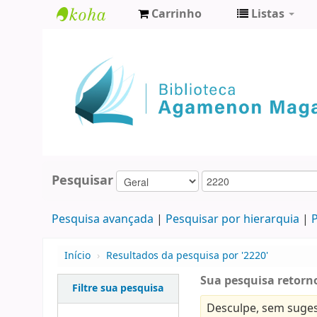
Carrinho
Listas
Biblioteca
Agamenon
Magalhães
Pesquisar
Pesquisa avançada
Pesquisar por hierarquia
P
Início
›
Resultados da pesquisa por '2220'
Sua pesquisa retorno
Filtre sua pesquisa
Desculpe, sem suges