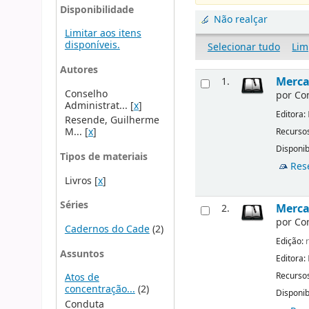
Disponibilidade
Não realçar
Limitar aos itens
disponíveis.
Selecionar tudo
Lim
Autores
Merca
1.
Conselho
por
Co
Administrat...
[
x
]
Editora:
Resende, Guilherme
M...
[
x
]
Recursos
Disponib
Tipos de materiais
Res
Livros
[
x
]
Séries
Mercad
2.
por
Co
Cadernos do Cade
(2)
Edição:
r
Assuntos
Editora:
Recursos
Atos de
concentração...
(2)
Disponib
Conduta