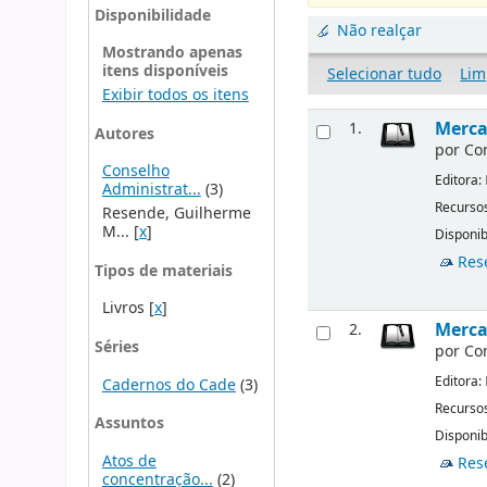
Disponibilidade
Não realçar
Mostrando apenas
itens disponíveis
Selecionar tudo
Lim
Exibir todos os itens
Merca
1.
Autores
por
Co
Conselho
Editora:
Administrat...
(3)
Recursos
Resende, Guilherme
M...
[
x
]
Disponib
Res
Tipos de materiais
Livros
[
x
]
Merca
2.
Séries
por
Co
Editora:
Cadernos do Cade
(3)
Recursos
Assuntos
Disponib
Atos de
Res
concentração...
(2)