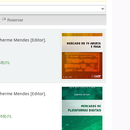
lherme Mendes
[Editor]
.
53
]
(1).
lherme Mendes
[Editor]
.
553
]
(1).