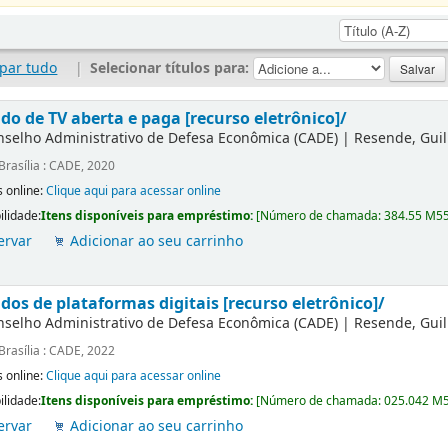
par tudo
|
Selecionar títulos para:
do de TV aberta e paga [recurso eletrônico]/
nselho Administrativo de Defesa Econômica (CADE)
|
Resende, Gui
Brasília : CADE, 2020
 online:
Clique aqui para acessar online
ilidade:
Itens disponíveis para empréstimo:
[
Número de chamada:
384.55 M5
ervar
Adicionar ao seu carrinho
dos de plataformas digitais [recurso eletrônico]/
nselho Administrativo de Defesa Econômica (CADE)
|
Resende, Gui
Brasília : CADE, 2022
 online:
Clique aqui para acessar online
ilidade:
Itens disponíveis para empréstimo:
[
Número de chamada:
025.042 M
ervar
Adicionar ao seu carrinho