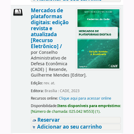
Mercados de
plataformas
digitais: edição
revista e
atualizada
[Recurso
Eletrônico] /
por
Conselho
Administrativo de
Defesa Econômica
(CADE)
|
Resende,
Guilherme Mendes
[Editor]
.
Edição:
rev. at.
Editora:
Brasília : CADE, 2023
Recursos online:
Clique aqui para acessar online
Disponibilidade:
Itens disponíveis para empréstimo:
[
Número de chamada:
025.042 M553
]
(1).
Reservar
Adicionar ao seu carrinho