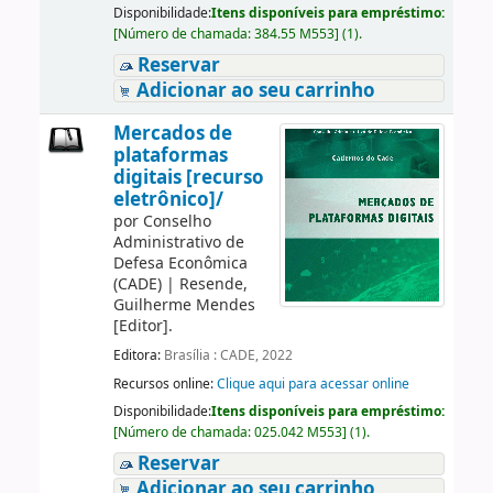
Disponibilidade:
Itens disponíveis para empréstimo:
[
Número de chamada:
384.55 M553
]
(1).
Reservar
Adicionar ao seu carrinho
Mercados de
plataformas
digitais [recurso
eletrônico]/
por
Conselho
Administrativo de
Defesa Econômica
(CADE)
|
Resende,
Guilherme Mendes
[Editor]
.
Editora:
Brasília : CADE, 2022
Recursos online:
Clique aqui para acessar online
Disponibilidade:
Itens disponíveis para empréstimo:
[
Número de chamada:
025.042 M553
]
(1).
Reservar
Adicionar ao seu carrinho