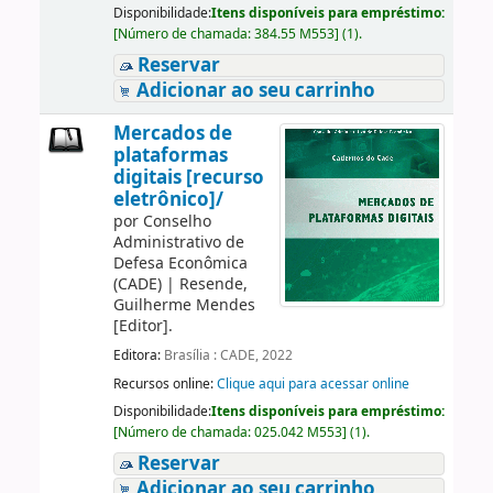
Disponibilidade:
Itens disponíveis para empréstimo:
[
Número de chamada:
384.55 M553
]
(1).
Reservar
Adicionar ao seu carrinho
Mercados de
plataformas
digitais [recurso
eletrônico]/
por
Conselho
Administrativo de
Defesa Econômica
(CADE)
|
Resende,
Guilherme Mendes
[Editor]
.
Editora:
Brasília : CADE, 2022
Recursos online:
Clique aqui para acessar online
Disponibilidade:
Itens disponíveis para empréstimo:
[
Número de chamada:
025.042 M553
]
(1).
Reservar
Adicionar ao seu carrinho