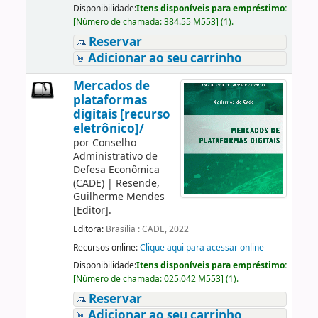
Disponibilidade:
Itens disponíveis para empréstimo:
[
Número de chamada:
384.55 M553
]
(1).
Reservar
Adicionar ao seu carrinho
Mercados de
plataformas
digitais [recurso
eletrônico]/
por
Conselho
Administrativo de
Defesa Econômica
(CADE)
|
Resende,
Guilherme Mendes
[Editor]
.
Editora:
Brasília : CADE, 2022
Recursos online:
Clique aqui para acessar online
Disponibilidade:
Itens disponíveis para empréstimo:
[
Número de chamada:
025.042 M553
]
(1).
Reservar
Adicionar ao seu carrinho