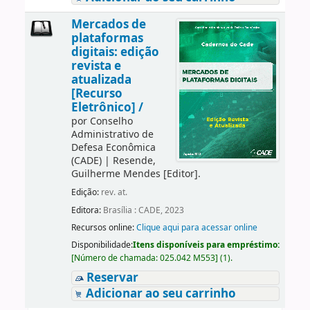
Mercados de
plataformas
digitais: edição
revista e
atualizada
[Recurso
Eletrônico] /
por
Conselho
Administrativo de
Defesa Econômica
(CADE)
|
Resende,
Guilherme Mendes
[Editor]
.
Edição:
rev. at.
Editora:
Brasília : CADE, 2023
Recursos online:
Clique aqui para acessar online
Disponibilidade:
Itens disponíveis para empréstimo:
[
Número de chamada:
025.042 M553
]
(1).
Reservar
Adicionar ao seu carrinho