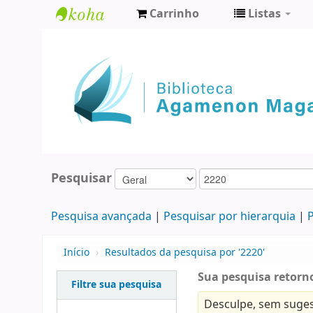
Carrinho
Listas
Biblioteca
Agamenon
Magalhães
Pesquisar
Pesquisa avançada
Pesquisar por hierarquia
P
Início
›
Resultados da pesquisa por '2220'
Sua pesquisa retorno
Filtre sua pesquisa
Desculpe, sem suges