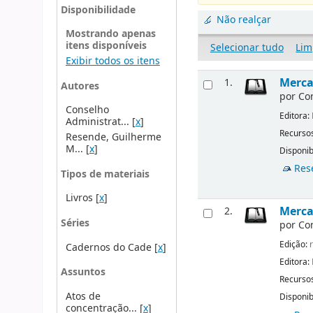
Disponibilidade
Não realçar
Mostrando apenas
itens disponíveis
Selecionar tudo
Lim
Exibir todos os itens
Merca
1.
Autores
por
Co
Conselho
Editora:
Administrat...
[
x
]
Recursos
Resende, Guilherme
M...
[
x
]
Disponib
Res
Tipos de materiais
Livros
[
x
]
Mercad
2.
Séries
por
Co
Edição:
r
Cadernos do Cade
[
x
]
Editora:
Assuntos
Recursos
Atos de
Disponib
concentração...
[
x
]