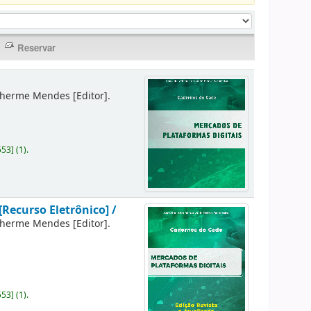
lherme Mendes
[Editor]
.
553
]
(1).
[Recurso Eletrônico] /
lherme Mendes
[Editor]
.
553
]
(1).