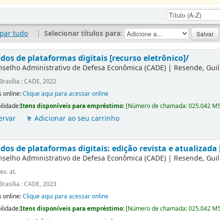
par tudo
|
Selecionar títulos para:
dos de plataformas digitais [recurso eletrônico]/
nselho Administrativo de Defesa Econômica (CADE)
|
Resende, Gui
Brasília : CADE, 2022
 online:
Clique aqui para acessar online
ilidade:
Itens disponíveis para empréstimo:
[
Número de chamada:
025.042 M
ervar
Adicionar ao seu carrinho
os de plataformas digitais: edição revista e atualizada 
nselho Administrativo de Defesa Econômica (CADE)
|
Resende, Gui
ev. at.
Brasília : CADE, 2023
 online:
Clique aqui para acessar online
ilidade:
Itens disponíveis para empréstimo:
[
Número de chamada:
025.042 M