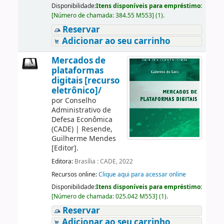
Disponibilidade:
Itens disponíveis para empréstimo:
[
Número de chamada:
384.55 M553
]
(1).
Reservar
Adicionar ao seu carrinho
Mercados de
plataformas
digitais [recurso
eletrônico]/
por
Conselho
Administrativo de
Defesa Econômica
(CADE)
|
Resende,
Guilherme Mendes
[Editor]
.
Editora:
Brasília : CADE, 2022
Recursos online:
Clique aqui para acessar online
Disponibilidade:
Itens disponíveis para empréstimo:
[
Número de chamada:
025.042 M553
]
(1).
Reservar
Adicionar ao seu carrinho