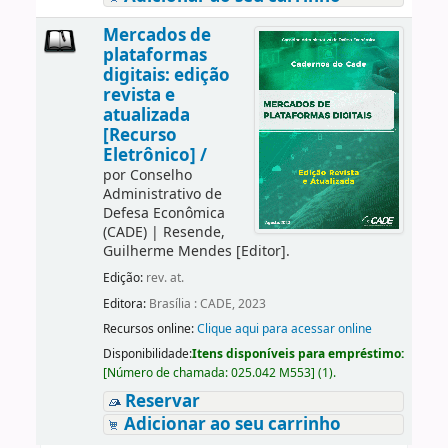
Mercados de
plataformas
digitais: edição
revista e
atualizada
[Recurso
Eletrônico] /
por
Conselho
Administrativo de
Defesa Econômica
(CADE)
|
Resende,
Guilherme Mendes
[Editor]
.
Edição:
rev. at.
Editora:
Brasília : CADE, 2023
Recursos online:
Clique aqui para acessar online
Disponibilidade:
Itens disponíveis para empréstimo:
[
Número de chamada:
025.042 M553
]
(1).
Reservar
Adicionar ao seu carrinho