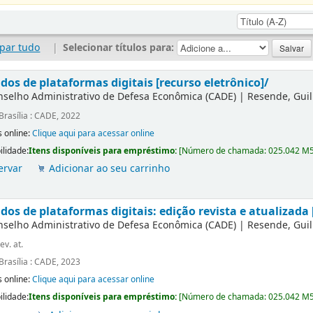
par tudo
|
Selecionar títulos para:
dos de plataformas digitais [recurso eletrônico]/
nselho Administrativo de Defesa Econômica (CADE)
|
Resende, Gui
Brasília : CADE, 2022
 online:
Clique aqui para acessar online
ilidade:
Itens disponíveis para empréstimo:
[
Número de chamada:
025.042 M
ervar
Adicionar ao seu carrinho
os de plataformas digitais: edição revista e atualizada 
nselho Administrativo de Defesa Econômica (CADE)
|
Resende, Gui
ev. at.
Brasília : CADE, 2023
 online:
Clique aqui para acessar online
ilidade:
Itens disponíveis para empréstimo:
[
Número de chamada:
025.042 M