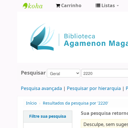
Carrinho
Listas
Biblioteca
Agamenon
Magalhães
Pesquisar
Pesquisa avançada
Pesquisar por hierarquia
P
Início
›
Resultados da pesquisa por '2220'
Sua pesquisa retorno
Filtre sua pesquisa
Desculpe, sem suges