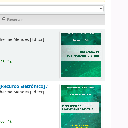
lherme Mendes
[Editor]
.
553
]
(1).
[Recurso Eletrônico] /
lherme Mendes
[Editor]
.
553
]
(1).