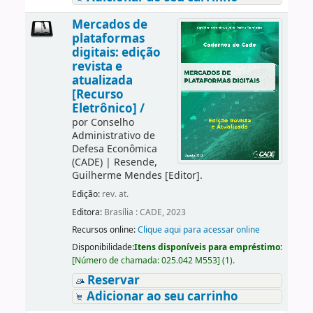
Mercados de
plataformas
digitais: edição
revista e
atualizada
[Recurso
Eletrônico] /
por
Conselho
Administrativo de
Defesa Econômica
(CADE)
|
Resende,
Guilherme Mendes
[Editor]
.
Edição:
rev. at.
Editora:
Brasília : CADE, 2023
Recursos online:
Clique aqui para acessar online
Disponibilidade:
Itens disponíveis para empréstimo:
[
Número de chamada:
025.042 M553
]
(1).
Reservar
Adicionar ao seu carrinho