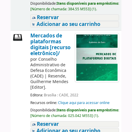
Disponibilidade:
Itens disponíveis para empréstimo:
[
Número de chamada:
384.55 M553
]
(1).
Reservar
Adicionar ao seu carrinho
Mercados de
plataformas
digitais [recurso
eletrônico]/
por
Conselho
Administrativo de
Defesa Econômica
(CADE)
|
Resende,
Guilherme Mendes
[Editor]
.
Editora:
Brasília : CADE, 2022
Recursos online:
Clique aqui para acessar online
Disponibilidade:
Itens disponíveis para empréstimo:
[
Número de chamada:
025.042 M553
]
(1).
Reservar
Adicionar ao seu carrinho