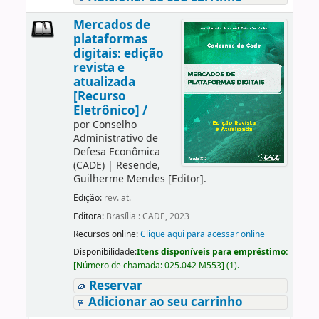
Mercados de
plataformas
digitais: edição
revista e
atualizada
[Recurso
Eletrônico] /
por
Conselho
Administrativo de
Defesa Econômica
(CADE)
|
Resende,
Guilherme Mendes
[Editor]
.
Edição:
rev. at.
Editora:
Brasília : CADE, 2023
Recursos online:
Clique aqui para acessar online
Disponibilidade:
Itens disponíveis para empréstimo:
[
Número de chamada:
025.042 M553
]
(1).
Reservar
Adicionar ao seu carrinho