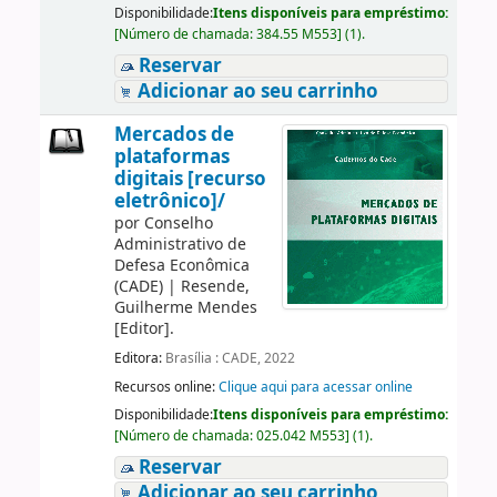
Disponibilidade:
Itens disponíveis para empréstimo:
[
Número de chamada:
384.55 M553
]
(1).
Reservar
Adicionar ao seu carrinho
Mercados de
plataformas
digitais [recurso
eletrônico]/
por
Conselho
Administrativo de
Defesa Econômica
(CADE)
|
Resende,
Guilherme Mendes
[Editor]
.
Editora:
Brasília : CADE, 2022
Recursos online:
Clique aqui para acessar online
Disponibilidade:
Itens disponíveis para empréstimo:
[
Número de chamada:
025.042 M553
]
(1).
Reservar
Adicionar ao seu carrinho