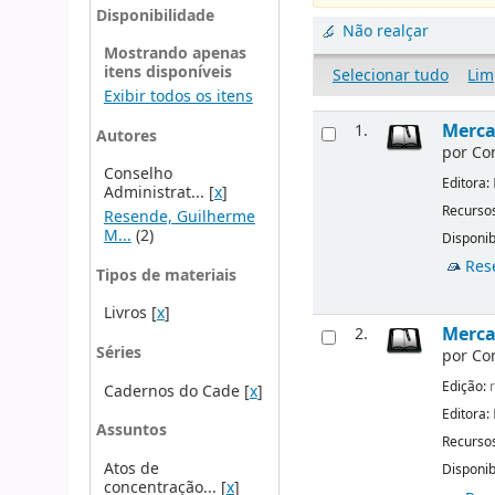
Disponibilidade
Não realçar
Mostrando apenas
itens disponíveis
Selecionar tudo
Lim
Exibir todos os itens
Merca
1.
Autores
por
Co
Conselho
Editora:
Administrat...
[
x
]
Recursos
Resende, Guilherme
M...
(2)
Disponib
Res
Tipos de materiais
Livros
[
x
]
Mercad
2.
Séries
por
Co
Edição:
r
Cadernos do Cade
[
x
]
Editora:
Assuntos
Recursos
Atos de
Disponib
concentração...
[
x
]