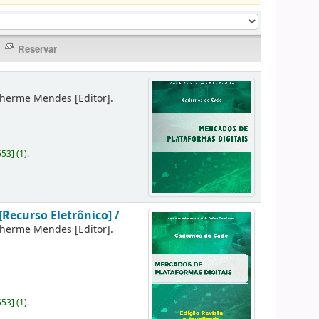
lherme Mendes
[Editor]
.
553
]
(1).
[Recurso Eletrônico] /
lherme Mendes
[Editor]
.
553
]
(1).