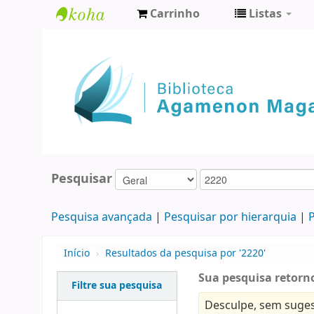
Carrinho
Listas
Biblioteca
Agamenon
Magalhães
Pesquisar
Pesquisa avançada
Pesquisar por hierarquia
P
Início
›
Resultados da pesquisa por '2220'
Sua pesquisa retorno
Filtre sua pesquisa
Desculpe, sem suges