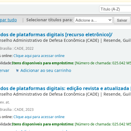
par tudo
|
Selecionar títulos para:
dos de plataformas digitais [recurso eletrônico]/
nselho Administrativo de Defesa Econômica (CADE)
|
Resende, Gui
Brasília : CADE, 2022
 online:
Clique aqui para acessar online
ilidade:
Itens disponíveis para empréstimo:
[
Número de chamada:
025.042 M
ervar
Adicionar ao seu carrinho
os de plataformas digitais: edição revista e atualizada 
nselho Administrativo de Defesa Econômica (CADE)
|
Resende, Gui
ev. at.
Brasília : CADE, 2023
 online:
Clique aqui para acessar online
ilidade:
Itens disponíveis para empréstimo:
[
Número de chamada:
025.042 M