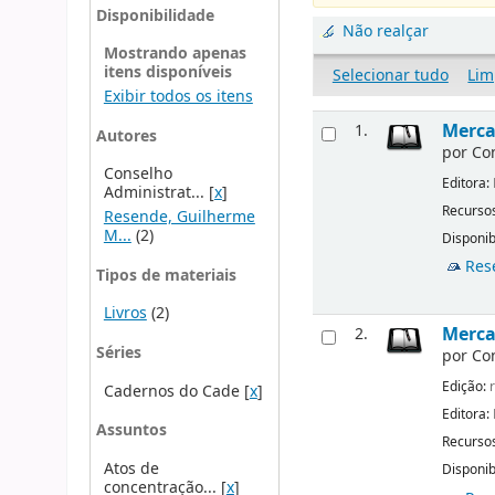
Disponibilidade
Não realçar
Mostrando apenas
itens disponíveis
Selecionar tudo
Lim
Exibir todos os itens
Merca
1.
Autores
por
Co
Conselho
Editora:
Administrat...
[
x
]
Recursos
Resende, Guilherme
M...
(2)
Disponib
Res
Tipos de materiais
Livros
(2)
Mercad
2.
Séries
por
Co
Edição:
r
Cadernos do Cade
[
x
]
Editora:
Assuntos
Recursos
Atos de
Disponib
concentração...
[
x
]