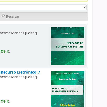
lherme Mendes
[Editor]
.
553
]
(1).
[Recurso Eletrônico] /
lherme Mendes
[Editor]
.
553
]
(1).