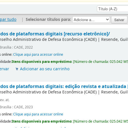
par tudo
|
Selecionar títulos para:
dos de plataformas digitais [recurso eletrônico]/
nselho Administrativo de Defesa Econômica (CADE)
|
Resende, Gui
Brasília : CADE, 2022
 online:
Clique aqui para acessar online
ilidade:
Itens disponíveis para empréstimo:
[
Número de chamada:
025.042 M
ervar
Adicionar ao seu carrinho
os de plataformas digitais: edição revista e atualizada 
nselho Administrativo de Defesa Econômica (CADE)
|
Resende, Gui
ev. at.
Brasília : CADE, 2023
 online:
Clique aqui para acessar online
ilidade:
Itens disponíveis para empréstimo:
[
Número de chamada:
025.042 M