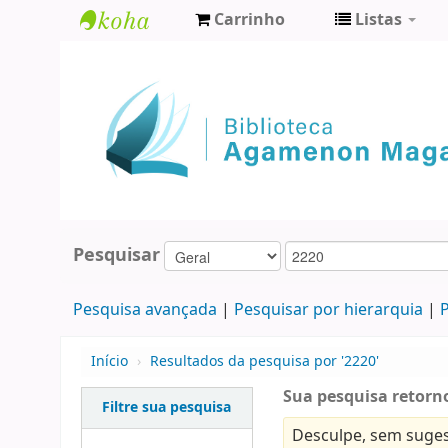
Carrinho
Listas
Biblioteca
Agamenon
Magalhães
Pesquisar
Pesquisa avançada
Pesquisar por hierarquia
P
Início
›
Resultados da pesquisa por '2220'
Sua pesquisa retorno
Filtre sua pesquisa
Desculpe, sem suges