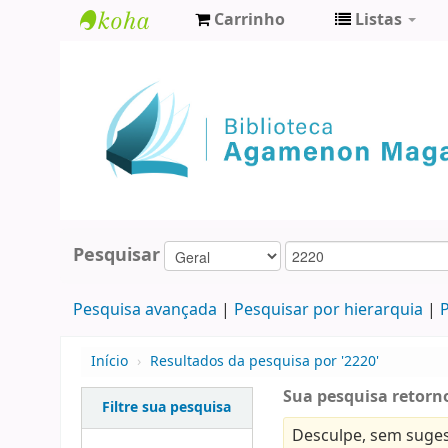
Carrinho
Listas
Biblioteca
Agamenon
Magalhães
Pesquisar
Pesquisa avançada
Pesquisar por hierarquia
P
Início
›
Resultados da pesquisa por '2220'
Sua pesquisa retorno
Filtre sua pesquisa
Desculpe, sem suges