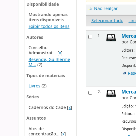
Disponibilidade
Não realçar
Mostrando apenas
itens disponíveis
Selecionar tudo
Lim
Exibir todos os itens
Merca
1.
Autores
por
Co
Conselho
Editora:
Administrat...
[
x
]
Recursos
Resende, Guilherme
M...
(2)
Disponib
Res
Tipos de materiais
Livros
(2)
Mercad
2.
Séries
por
Co
Edição:
r
Cadernos do Cade
[
x
]
Editora:
Assuntos
Recursos
Atos de
Disponib
concentração...
[
x
]