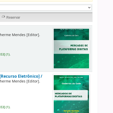
lherme Mendes
[Editor]
.
553
]
(1).
[Recurso Eletrônico] /
lherme Mendes
[Editor]
.
553
]
(1).