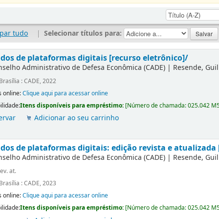
par tudo
|
Selecionar títulos para:
dos de plataformas digitais [recurso eletrônico]/
nselho Administrativo de Defesa Econômica (CADE)
|
Resende, Gui
Brasília : CADE, 2022
 online:
Clique aqui para acessar online
ilidade:
Itens disponíveis para empréstimo:
[
Número de chamada:
025.042 M
ervar
Adicionar ao seu carrinho
os de plataformas digitais: edição revista e atualizada 
nselho Administrativo de Defesa Econômica (CADE)
|
Resende, Gui
ev. at.
Brasília : CADE, 2023
 online:
Clique aqui para acessar online
ilidade:
Itens disponíveis para empréstimo:
[
Número de chamada:
025.042 M