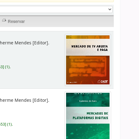
lherme Mendes
[Editor]
.
53
]
(1).
lherme Mendes
[Editor]
.
553
]
(1).