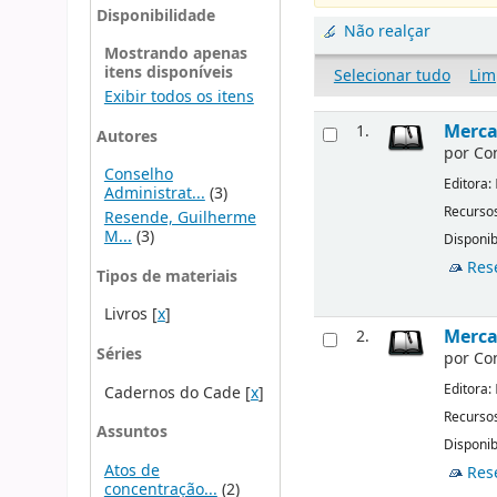
Disponibilidade
Não realçar
Mostrando apenas
itens disponíveis
Selecionar tudo
Lim
Exibir todos os itens
Merca
1.
Autores
por
Co
Conselho
Editora:
Administrat...
(3)
Recursos
Resende, Guilherme
M...
(3)
Disponib
Res
Tipos de materiais
Livros
[
x
]
Merca
2.
Séries
por
Co
Editora:
Cadernos do Cade
[
x
]
Recursos
Assuntos
Disponib
Atos de
Res
concentração...
(2)