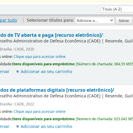
par tudo
|
Selecionar títulos para:
do de TV aberta e paga [recurso eletrônico]/
nselho Administrativo de Defesa Econômica (CADE)
|
Resende, Gui
Brasília : CADE, 2020
 online:
Clique aqui para acessar online
ilidade:
Itens disponíveis para empréstimo:
[
Número de chamada:
384.55 M5
ervar
Adicionar ao seu carrinho
dos de plataformas digitais [recurso eletrônico]/
nselho Administrativo de Defesa Econômica (CADE)
|
Resende, Gui
Brasília : CADE, 2022
 online:
Clique aqui para acessar online
ilidade:
Itens disponíveis para empréstimo:
[
Número de chamada:
025.042 M
ervar
Adicionar ao seu carrinho