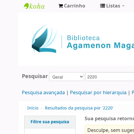
Carrinho
Listas
Biblioteca
Agamenon
Magalhães
Pesquisar
Pesquisa avançada
Pesquisar por hierarquia
P
Início
›
Resultados da pesquisa por '2220'
Sua pesquisa retorno
Filtre sua pesquisa
Desculpe, sem suges