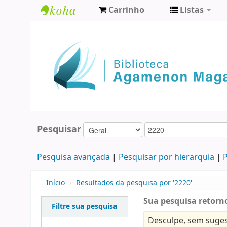
Carrinho
Listas
Biblioteca
Agamenon
Magalhães
Pesquisar
Pesquisa avançada
Pesquisar por hierarquia
P
Início
›
Resultados da pesquisa por '2220'
Sua pesquisa retorno
Filtre sua pesquisa
Desculpe, sem suges