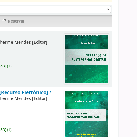
lherme Mendes
[Editor]
.
553
]
(1).
[Recurso Eletrônico] /
lherme Mendes
[Editor]
.
553
]
(1).