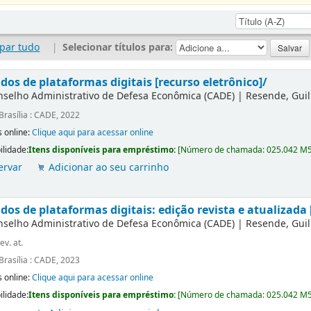
par tudo
|
Selecionar títulos para:
dos de plataformas digitais [recurso eletrônico]/
nselho Administrativo de Defesa Econômica (CADE)
|
Resende, Gui
Brasília : CADE, 2022
 online:
Clique aqui para acessar online
ilidade:
Itens disponíveis para empréstimo:
[
Número de chamada:
025.042 M
ervar
Adicionar ao seu carrinho
os de plataformas digitais: edição revista e atualizada 
nselho Administrativo de Defesa Econômica (CADE)
|
Resende, Gui
ev. at.
Brasília : CADE, 2023
 online:
Clique aqui para acessar online
ilidade:
Itens disponíveis para empréstimo:
[
Número de chamada:
025.042 M