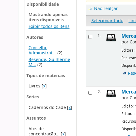
Disponibilidade
Não realçar
Mostrando apenas
itens disponíveis
Selecionar tudo
Lim
Exibir todos os itens
Merca
1.
Autores
por
Co
Conselho
Editora:
Administrat...
(2)
Recursos
Resende, Guilherme
M...
(2)
Disponib
Res
Tipos de materiais
Livros
[
x
]
Mercad
2.
Séries
por
Co
Edição:
r
Cadernos do Cade
[
x
]
Editora:
Assuntos
Recursos
Atos de
Disponib
concentração...
[
x
]