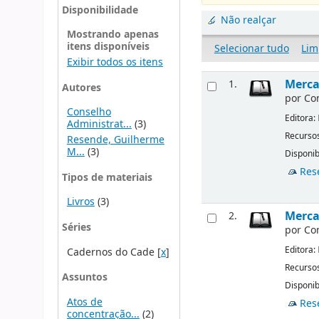
Disponibilidade
Não realçar
Mostrando apenas
itens disponíveis
Selecionar tudo
Lim
Exibir todos os itens
Merca
1.
Autores
por
Co
Conselho
Editora:
Administrat...
(3)
Recursos
Resende, Guilherme
M...
(3)
Disponib
Res
Tipos de materiais
Livros
(3)
Merca
2.
Séries
por
Co
Editora:
Cadernos do Cade
[
x
]
Recursos
Assuntos
Disponib
Atos de
Res
concentração...
(2)