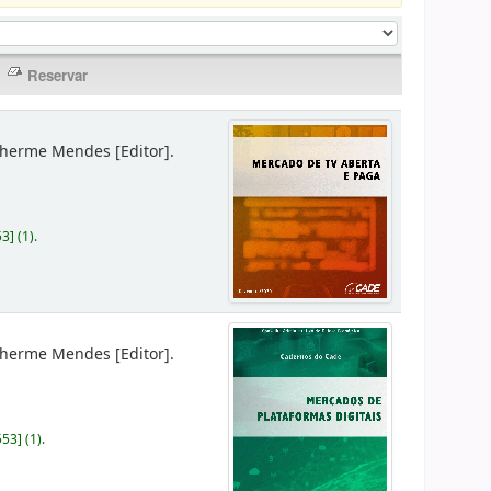
lherme Mendes
[Editor]
.
53
]
(1).
lherme Mendes
[Editor]
.
553
]
(1).