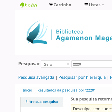
Carrinho
Listas
Biblioteca
Agamenon
Magalhães
Pesquisar
Pesquisa avançada
Pesquisar por hierarquia
P
Início
›
Resultados da pesquisa por '2220'
Sua pesquisa retorno
Filtre sua pesquisa
Desculpe, sem suges