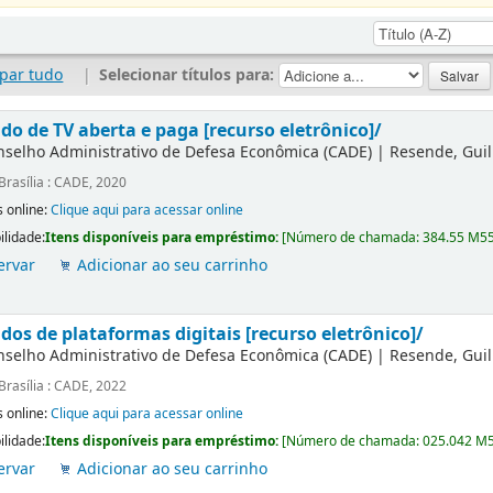
par tudo
|
Selecionar títulos para:
do de TV aberta e paga [recurso eletrônico]/
nselho Administrativo de Defesa Econômica (CADE)
|
Resende, Gui
Brasília : CADE, 2020
 online:
Clique aqui para acessar online
ilidade:
Itens disponíveis para empréstimo:
[
Número de chamada:
384.55 M5
ervar
Adicionar ao seu carrinho
dos de plataformas digitais [recurso eletrônico]/
nselho Administrativo de Defesa Econômica (CADE)
|
Resende, Gui
Brasília : CADE, 2022
 online:
Clique aqui para acessar online
ilidade:
Itens disponíveis para empréstimo:
[
Número de chamada:
025.042 M
ervar
Adicionar ao seu carrinho