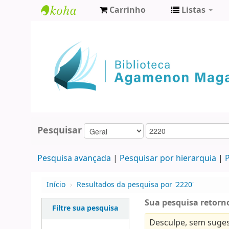
Carrinho
Listas
Biblioteca
Agamenon
Magalhães
Pesquisar
Pesquisa avançada
Pesquisar por hierarquia
P
Início
›
Resultados da pesquisa por '2220'
Sua pesquisa retorno
Filtre sua pesquisa
Desculpe, sem suges