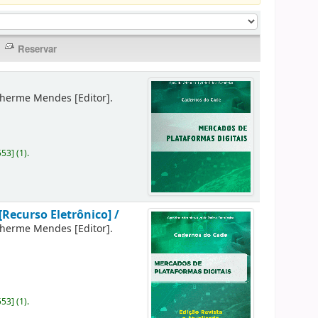
lherme Mendes
[Editor]
.
553
]
(1).
[Recurso Eletrônico] /
lherme Mendes
[Editor]
.
553
]
(1).