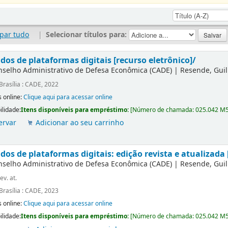
par tudo
|
Selecionar títulos para:
dos de plataformas digitais [recurso eletrônico]/
nselho Administrativo de Defesa Econômica (CADE)
|
Resende, Gui
Brasília : CADE, 2022
 online:
Clique aqui para acessar online
ilidade:
Itens disponíveis para empréstimo:
[
Número de chamada:
025.042 M
ervar
Adicionar ao seu carrinho
os de plataformas digitais: edição revista e atualizada 
nselho Administrativo de Defesa Econômica (CADE)
|
Resende, Gui
ev. at.
Brasília : CADE, 2023
 online:
Clique aqui para acessar online
ilidade:
Itens disponíveis para empréstimo:
[
Número de chamada:
025.042 M