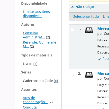
Disponibilidade
Não realçar
Limitar aos itens
disponíveis.
Selecionar tudo
Lim
Autores
Merca
1.
Conselho
por
Co
Administrat...
(2)
Editora:
Resende, Guilherme
M...
(2)
Recursos
Disponib
Tipos de materiais
Res
Livros
[
x
]
Séries
Mercad
2.
por
Co
Cadernos do Cade
[
x
]
Edição:
r
Assuntos
Editora:
Recursos
Atos de
concentração...
(2)
Disponib
Conduta