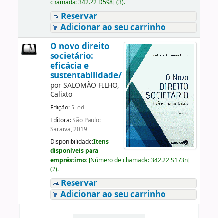
chamada:
342.22 D598
]
(3).
Reservar
Adicionar ao seu carrinho
O novo direito
societário:
eficácia e
sustentabilidade/
por
SALOMÃO FILHO,
Calixto.
Edição:
5. ed.
Editora:
São Paulo:
Saraiva, 2019
Disponibilidade:
Itens
disponíveis para
empréstimo:
[
Número de chamada:
342.22 S173n
]
(2).
Reservar
Adicionar ao seu carrinho