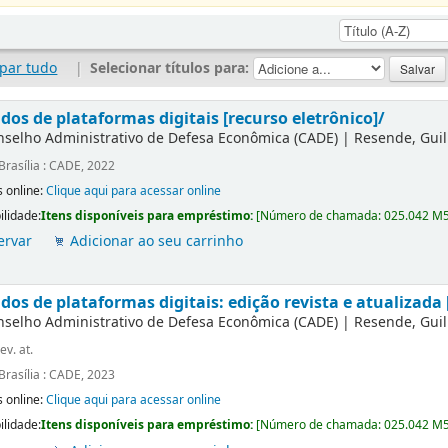
par tudo
|
Selecionar títulos para:
dos de plataformas digitais [recurso eletrônico]/
nselho Administrativo de Defesa Econômica (CADE)
|
Resende, Gui
Brasília : CADE, 2022
 online:
Clique aqui para acessar online
ilidade:
Itens disponíveis para empréstimo:
[
Número de chamada:
025.042 M
ervar
Adicionar ao seu carrinho
os de plataformas digitais: edição revista e atualizada 
nselho Administrativo de Defesa Econômica (CADE)
|
Resende, Gui
ev. at.
Brasília : CADE, 2023
 online:
Clique aqui para acessar online
ilidade:
Itens disponíveis para empréstimo:
[
Número de chamada:
025.042 M