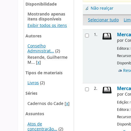
Disponibilidade
Não realçar
Mostrando apenas
itens disponíveis
Selecionar tudo
Lim
Exibir todos os itens
Merca
1.
Autores
por
Co
Conselho
Editora:
Administrat...
(2)
Recursos
Resende, Guilherme
M...
[
x
]
Disponib
Res
Tipos de materiais
Livros
(2)
Mercad
2.
Séries
por
Co
Edição:
r
Cadernos do Cade
[
x
]
Editora:
Assuntos
Recursos
Atos de
Disponib
concentração...
(2)