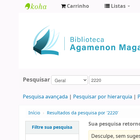
Carrinho
Listas
Biblioteca
Agamenon
Magalhães
Pesquisar
Pesquisa avançada
Pesquisar por hierarquia
P
Início
›
Resultados da pesquisa por '2220'
Sua pesquisa retorno
Filtre sua pesquisa
Desculpe, sem suges