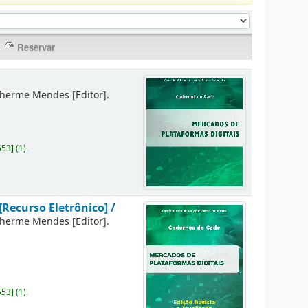
lherme Mendes
[Editor]
.
553
]
(1).
[Recurso Eletrônico] /
lherme Mendes
[Editor]
.
553
]
(1).