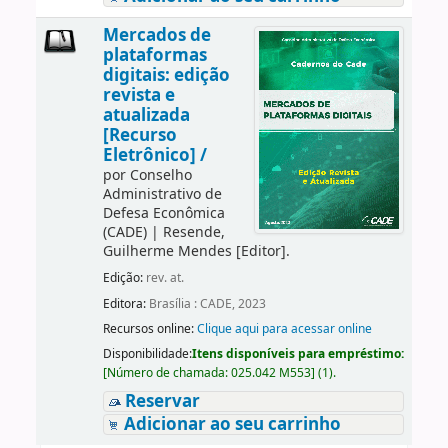
Mercados de
plataformas
digitais: edição
revista e
atualizada
[Recurso
Eletrônico] /
por
Conselho
Administrativo de
Defesa Econômica
(CADE)
|
Resende,
Guilherme Mendes
[Editor]
.
Edição:
rev. at.
Editora:
Brasília : CADE, 2023
Recursos online:
Clique aqui para acessar online
Disponibilidade:
Itens disponíveis para empréstimo:
[
Número de chamada:
025.042 M553
]
(1).
Reservar
Adicionar ao seu carrinho