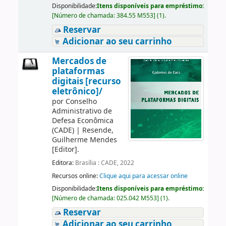
Disponibilidade:
Itens disponíveis para empréstimo:
[
Número de chamada:
384.55 M553
]
(1).
Reservar
Adicionar ao seu carrinho
Mercados de
plataformas
digitais [recurso
eletrônico]/
por
Conselho
Administrativo de
Defesa Econômica
(CADE)
|
Resende,
Guilherme Mendes
[Editor]
.
Editora:
Brasília : CADE, 2022
Recursos online:
Clique aqui para acessar online
Disponibilidade:
Itens disponíveis para empréstimo:
[
Número de chamada:
025.042 M553
]
(1).
Reservar
Adicionar ao seu carrinho