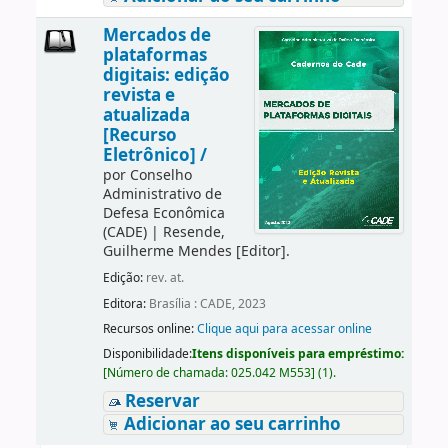
Mercados de
plataformas
digitais: edição
revista e
atualizada
[Recurso
Eletrônico] /
por
Conselho
Administrativo de
Defesa Econômica
(CADE)
|
Resende,
Guilherme Mendes
[Editor]
.
Edição:
rev. at.
Editora:
Brasília : CADE, 2023
Recursos online:
Clique aqui para acessar online
Disponibilidade:
Itens disponíveis para empréstimo:
[
Número de chamada:
025.042 M553
]
(1).
Reservar
Adicionar ao seu carrinho