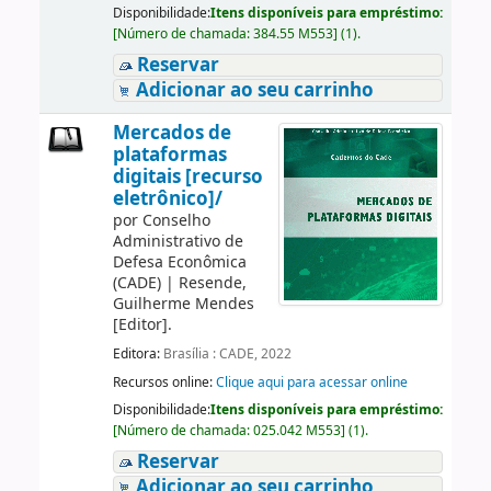
Disponibilidade:
Itens disponíveis para empréstimo:
[
Número de chamada:
384.55 M553
]
(1).
Reservar
Adicionar ao seu carrinho
Mercados de
plataformas
digitais [recurso
eletrônico]/
por
Conselho
Administrativo de
Defesa Econômica
(CADE)
|
Resende,
Guilherme Mendes
[Editor]
.
Editora:
Brasília : CADE, 2022
Recursos online:
Clique aqui para acessar online
Disponibilidade:
Itens disponíveis para empréstimo:
[
Número de chamada:
025.042 M553
]
(1).
Reservar
Adicionar ao seu carrinho