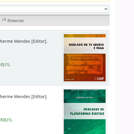
lherme Mendes
[Editor]
.
53
]
(1).
lherme Mendes
[Editor]
.
553
]
(1).