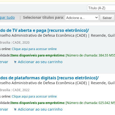
par tudo
|
Selecionar títulos para:
do de TV aberta e paga [recurso eletrônico]/
nselho Administrativo de Defesa Econômica (CADE)
|
Resende, Gui
Brasília : CADE, 2020
 online:
Clique aqui para acessar online
ilidade:
Itens disponíveis para empréstimo:
[
Número de chamada:
384.55 M5
ervar
Adicionar ao seu carrinho
dos de plataformas digitais [recurso eletrônico]/
nselho Administrativo de Defesa Econômica (CADE)
|
Resende, Gui
Brasília : CADE, 2022
 online:
Clique aqui para acessar online
ilidade:
Itens disponíveis para empréstimo:
[
Número de chamada:
025.042 M
ervar
Adicionar ao seu carrinho