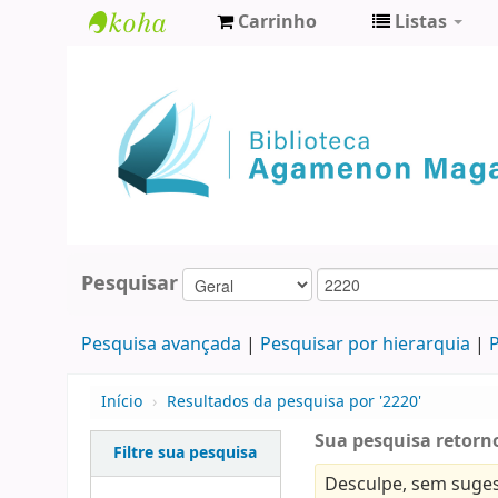
Carrinho
Listas
Biblioteca
Agamenon
Magalhães
Pesquisar
Pesquisa avançada
Pesquisar por hierarquia
P
Início
›
Resultados da pesquisa por '2220'
Sua pesquisa retorno
Filtre sua pesquisa
Desculpe, sem suges