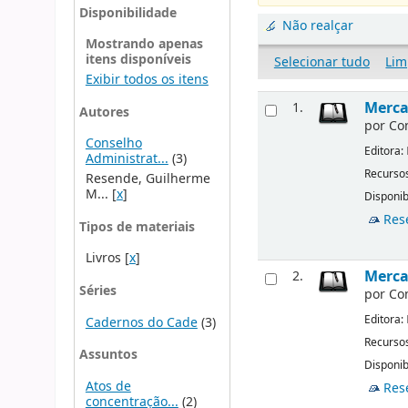
Disponibilidade
Não realçar
Mostrando apenas
itens disponíveis
Selecionar tudo
Lim
Exibir todos os itens
Merca
1.
Autores
por
Co
Conselho
Editora:
Administrat...
(3)
Recursos
Resende, Guilherme
M...
[
x
]
Disponib
Res
Tipos de materiais
Livros
[
x
]
Merca
2.
Séries
por
Co
Editora:
Cadernos do Cade
(3)
Recursos
Assuntos
Disponib
Atos de
Res
concentração...
(2)