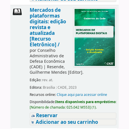
Mercados de
plataformas
digitais: edição
revista e
atualizada
[Recurso
Eletrônico] /
por
Conselho
Administrativo de
Defesa Econômica
(CADE)
|
Resende,
Guilherme Mendes
[Editor]
.
Edição:
rev. at.
Editora:
Brasília : CADE, 2023
Recursos online:
Clique aqui para acessar online
Disponibilidade:
Itens disponíveis para empréstimo:
[
Número de chamada:
025.042 M553
]
(1).
Reservar
Adicionar ao seu carrinho