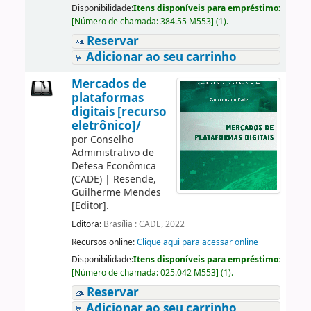
Disponibilidade:
Itens disponíveis para empréstimo:
[
Número de chamada:
384.55 M553
]
(1).
Reservar
Adicionar ao seu carrinho
Mercados de
plataformas
digitais [recurso
eletrônico]/
por
Conselho
Administrativo de
Defesa Econômica
(CADE)
|
Resende,
Guilherme Mendes
[Editor]
.
Editora:
Brasília : CADE, 2022
Recursos online:
Clique aqui para acessar online
Disponibilidade:
Itens disponíveis para empréstimo:
[
Número de chamada:
025.042 M553
]
(1).
Reservar
Adicionar ao seu carrinho