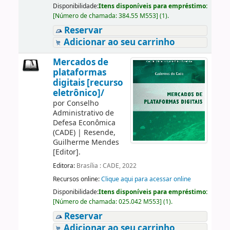
Disponibilidade:
Itens disponíveis para empréstimo:
[
Número de chamada:
384.55 M553
]
(1).
Reservar
Adicionar ao seu carrinho
Mercados de
plataformas
digitais [recurso
eletrônico]/
por
Conselho
Administrativo de
Defesa Econômica
(CADE)
|
Resende,
Guilherme Mendes
[Editor]
.
Editora:
Brasília : CADE, 2022
Recursos online:
Clique aqui para acessar online
Disponibilidade:
Itens disponíveis para empréstimo:
[
Número de chamada:
025.042 M553
]
(1).
Reservar
Adicionar ao seu carrinho