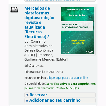
Mercados de
plataformas
digitais: edição
revista e
atualizada
[Recurso
Eletrônico] /
por
Conselho
Administrativo de
Defesa Econômica
(CADE)
|
Resende,
Guilherme Mendes
[Editor]
.
Edição:
rev. at.
Editora:
Brasília : CADE, 2023
Recursos online:
Clique aqui para acessar online
Disponibilidade:
Itens disponíveis para empréstimo:
[
Número de chamada:
025.042 M553
]
(1).
Reservar
Adicionar ao seu carrinho