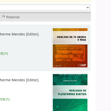
lherme Mendes
[Editor]
.
53
]
(1).
lherme Mendes
[Editor]
.
553
]
(1).