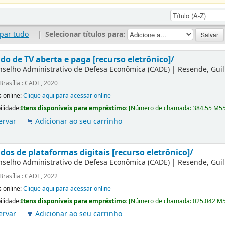
par tudo
|
Selecionar títulos para:
do de TV aberta e paga [recurso eletrônico]/
nselho Administrativo de Defesa Econômica (CADE)
|
Resende, Gui
Brasília : CADE, 2020
 online:
Clique aqui para acessar online
ilidade:
Itens disponíveis para empréstimo:
[
Número de chamada:
384.55 M5
ervar
Adicionar ao seu carrinho
dos de plataformas digitais [recurso eletrônico]/
nselho Administrativo de Defesa Econômica (CADE)
|
Resende, Gui
Brasília : CADE, 2022
 online:
Clique aqui para acessar online
ilidade:
Itens disponíveis para empréstimo:
[
Número de chamada:
025.042 M
ervar
Adicionar ao seu carrinho