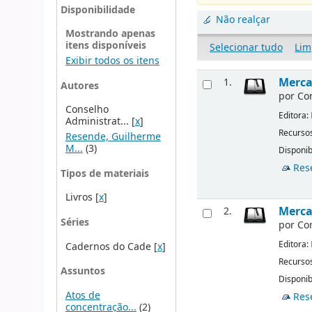
Disponibilidade
Não realçar
Mostrando apenas
itens disponíveis
Selecionar tudo
Lim
Exibir todos os itens
Merca
1.
Autores
por
Co
Conselho
Editora:
Administrat...
[
x
]
Recursos
Resende, Guilherme
M...
(3)
Disponib
Res
Tipos de materiais
Livros
[
x
]
Merca
2.
Séries
por
Co
Editora:
Cadernos do Cade
[
x
]
Recursos
Assuntos
Disponib
Atos de
Res
concentração...
(2)