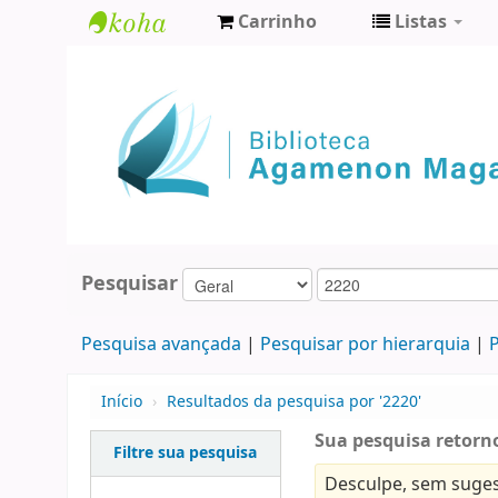
Carrinho
Listas
Biblioteca
Agamenon
Magalhães
Pesquisar
Pesquisa avançada
Pesquisar por hierarquia
P
Início
›
Resultados da pesquisa por '2220'
Sua pesquisa retorno
Filtre sua pesquisa
Desculpe, sem suges