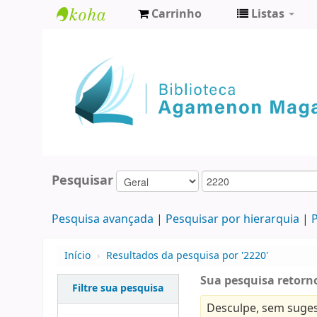
Carrinho
Listas
Biblioteca
Agamenon
Magalhães
Pesquisar
Pesquisa avançada
Pesquisar por hierarquia
P
Início
›
Resultados da pesquisa por '2220'
Sua pesquisa retorno
Filtre sua pesquisa
Desculpe, sem suges