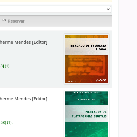
lherme Mendes
[Editor]
.
53
]
(1).
lherme Mendes
[Editor]
.
553
]
(1).