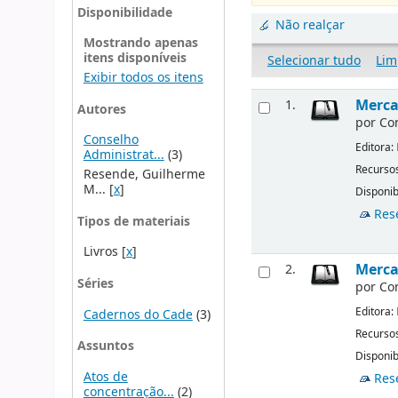
Disponibilidade
Não realçar
Mostrando apenas
itens disponíveis
Selecionar tudo
Lim
Exibir todos os itens
Merca
1.
Autores
por
Co
Conselho
Editora:
Administrat...
(3)
Recursos
Resende, Guilherme
M...
[
x
]
Disponib
Res
Tipos de materiais
Livros
[
x
]
Merca
2.
Séries
por
Co
Editora:
Cadernos do Cade
(3)
Recursos
Assuntos
Disponib
Atos de
Res
concentração...
(2)