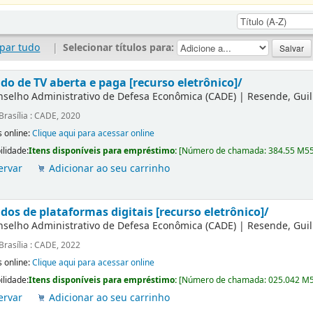
par tudo
|
Selecionar títulos para:
do de TV aberta e paga [recurso eletrônico]/
nselho Administrativo de Defesa Econômica (CADE)
|
Resende, Gui
Brasília : CADE, 2020
 online:
Clique aqui para acessar online
ilidade:
Itens disponíveis para empréstimo:
[
Número de chamada:
384.55 M5
ervar
Adicionar ao seu carrinho
dos de plataformas digitais [recurso eletrônico]/
nselho Administrativo de Defesa Econômica (CADE)
|
Resende, Gui
Brasília : CADE, 2022
 online:
Clique aqui para acessar online
ilidade:
Itens disponíveis para empréstimo:
[
Número de chamada:
025.042 M
ervar
Adicionar ao seu carrinho