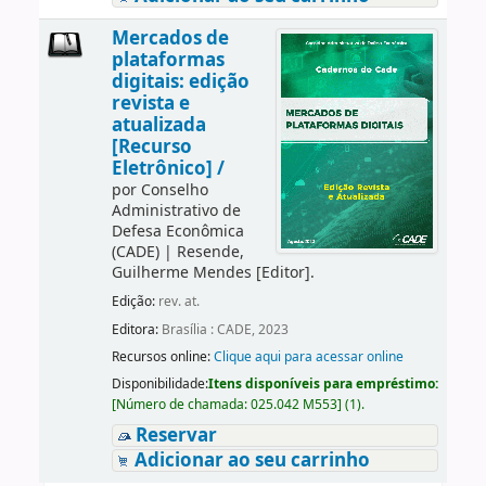
Mercados de
plataformas
digitais: edição
revista e
atualizada
[Recurso
Eletrônico] /
por
Conselho
Administrativo de
Defesa Econômica
(CADE)
|
Resende,
Guilherme Mendes
[Editor]
.
Edição:
rev. at.
Editora:
Brasília : CADE, 2023
Recursos online:
Clique aqui para acessar online
Disponibilidade:
Itens disponíveis para empréstimo:
[
Número de chamada:
025.042 M553
]
(1).
Reservar
Adicionar ao seu carrinho