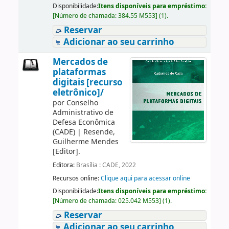
Disponibilidade:
Itens disponíveis para empréstimo:
[
Número de chamada:
384.55 M553
]
(1).
Reservar
Adicionar ao seu carrinho
Mercados de
plataformas
digitais [recurso
eletrônico]/
por
Conselho
Administrativo de
Defesa Econômica
(CADE)
|
Resende,
Guilherme Mendes
[Editor]
.
Editora:
Brasília : CADE, 2022
Recursos online:
Clique aqui para acessar online
Disponibilidade:
Itens disponíveis para empréstimo:
[
Número de chamada:
025.042 M553
]
(1).
Reservar
Adicionar ao seu carrinho